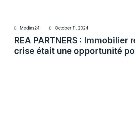
Medias24
October 11, 2024
REA PARTNERS : Immobilier rés
crise était une opportunité p
READ MORE