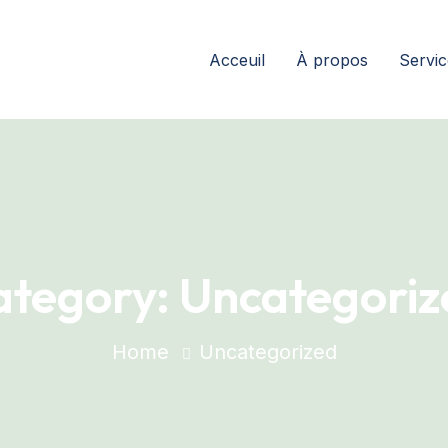
Acceuil
À propos
Servic
ategory:
Uncategoriz
Home
Uncategorized