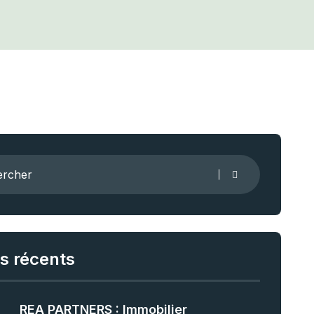
es récents
REA PARTNERS : Immobilier