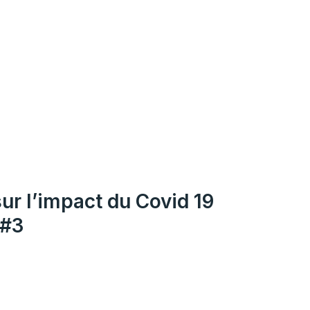
sur l’impact du Covid 19
 #3