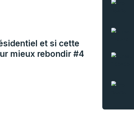
identiel et si cette
our mieux rebondir #4