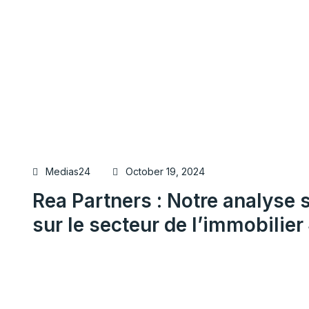
Medias24
October 19, 2024
Rea Partners : Notre analyse 
sur le secteur de l’immobilier
READ MORE